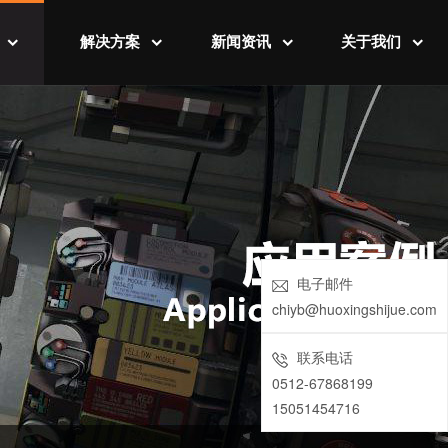
解决方案
新闻资讯
关于我们
例
数字营销平台
行业资讯
公司介绍
例
数字监管运维
公司新闻
发展历程
数字工厂规划
联系我们
数字虚拟培训
电子邮件
数字售后维护
chiyb@huoxingshijue.com
联系电话
0512-67868199
15051454716